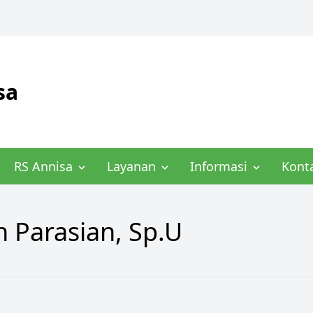
sa
RS Annisa
Layanan
Informasi
Kont
an Parasian, Sp.U