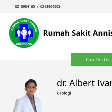
0218904165
/
0218904503
Rumah Sakit Anni
Cari Dokter
dr. Albert Iv
Urologi